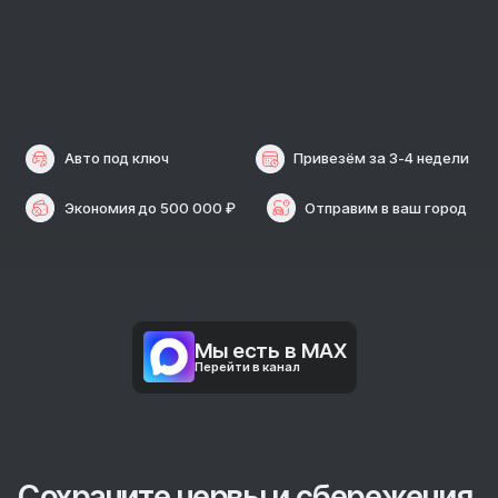
Авто под ключ
Привезём за 3-4 недел
Экономия до 500 000 ₽
Отправим в ваш горо
Мы есть в MAX
Перейти в канал