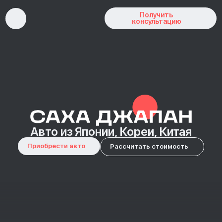
Получить
консультацию
Авто из Японии, Кореи, Китая
8 (800) 222-67-92
Приобрести авто
Рассчитать стоимость